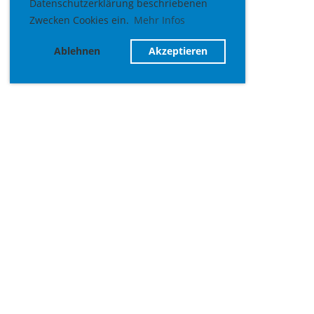
Datenschutzerklärung beschriebenen
Zwecken Cookies ein.
Mehr Infos
Ablehnen
Akzeptieren
Aktuelle Termine
Basalt Junior Cup
Sa 08.08.2026 (ganztägig)