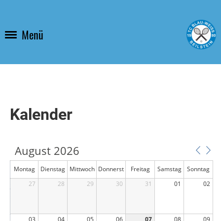
Menü
Kalender
August 2026
Montag
Dienstag
Mittwoch
Donnerst
Freitag
Samstag
Sonntag
27
28
29
ag
30
31
01
02
03
04
05
06
07
08
09